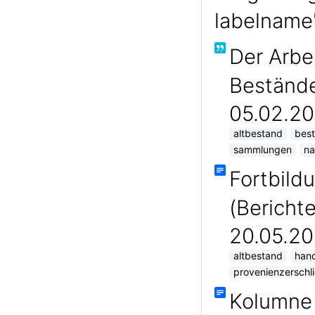
labelname'
Der Arbei
Beständ
05.02.20
altbestand
best
sammlungen
na
Fortbild
(Berichte
20.05.20
altbestand
hand
provenienzerschl
Kolumne 