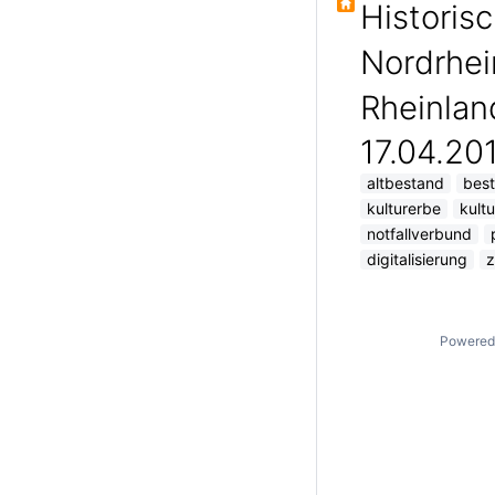
Historis
Nordrhei
Rheinlan
17.04.20
altbestand
best
kulturerbe
kult
notfallverbund
digitalisierung
z
Powered