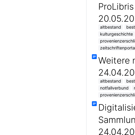
ProLibris
20.05.20
altbestand
best
kulturgeschichte
provenienzerschl
zeitschriftenport
Weitere 
24.04.20
altbestand
best
notfallverbund
provenienzerschl
Digitalis
Sammlun
24.04.20