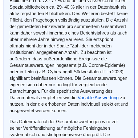
Bibliotheken ca. 73 - 77 % und bei den Wissenschaftlichen
Spezialbibliotheken ca. 29- 40 % aller in der Datenbank als
aktiv registrierten Bibliotheken. Des Weiteren besteht keine
Pflicht, den Fragebogen vollständig auszufüllen. Die Anzahl
der gemeldeten Einzelwerte pro summiertem Gesamtwert
kann daher sowohl innerhalb eines Berichtsjahres als auch
über mehrere Jahre hinweg variieren. Sie entspricht
oftmals nicht der in der Spalte "Zahl der meldenden
Institutionen" angegebenen Anzahl. Zu beachten ist
außerdem, dass außerordentliche Ereignisse die
Gesamtauswertungen insgesamt (z.B. Corona-Epidemie)
oder in Teilen (z.B. Cyberangriff Südwestfalen-IT in 2023)
signifikant beeinflussen können. Die Gesamtauswertungen
eigenen sich daher nur bedingt für vergleichende
Betrachtungen. Für die spezifische Auswertung des
Datenmaterials empfehlen wir die
Variable Auswertung
zu
nutzen, in der die erhobenen Daten individuell selektiert und
ausgewertet werden können.
Das Datenmaterial der Gesamtauswertungen wird vor
seiner Veröffentlichung auf mögliche Fehleingaben
systematisch und stichprobenweise überprüft. Die